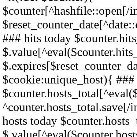
$counter[^hashfile::open[/i
$reset_counter_date[^date::
### hits today $counter.hit
$.value[^eval($counter.hit
$.expires[$reset_counter_dat
$cookie:unique_host){ ### 
$counter.hosts_total[^eval(
^counter.hosts_total.save[/i
hosts today $counter.hosts_
$.value[^eval($counter.hos