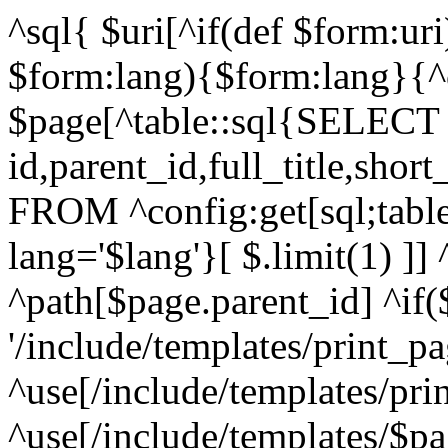
^sql{ $uri[^if(def $form:ur
$form:lang){$form:lang}{^c
$page[^table::sql{SELECT
id,parent_id,full_title,shor
FROM ^config:get[sql;tab
lang='$lang'}[ $.limit(1) ]]
^path[$page.parent_id] ^if(
'/include/templates/print_pa
^use[/include/templates/pri
^use[/include/templates/$pa