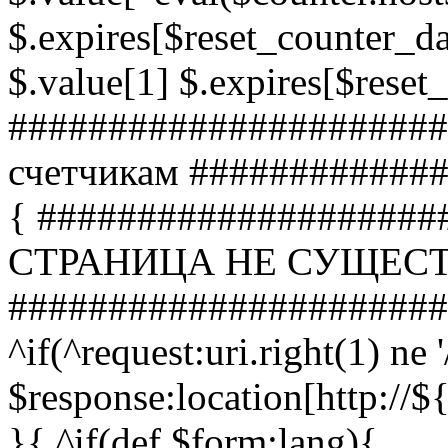
$.expires[$reset_counter_da
$.value[1] $.expires[$reset
######################
счетчикам ############
{ ####################
СТРАНИЦА НЕ СУЩЕС
######################
^if(^request:uri.right(1) ne '
$response:location[http:
}{ ^if(def $form:lang){