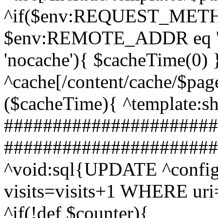
^if($env:REQUEST_METHO
$env:REMOTE_ADDR eq '127
'nocache'){ $cacheTime(0)
^cache[/content/cache/$pag
($cacheTime){ ^template:s
######################
#######################
^void:sql{UPDATE ^config:
visits=visits+1 WHERE uri=
^if(!def $counter){