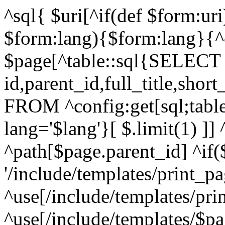
^sql{ $uri[^if(def $form:ur
$form:lang){$form:lang}{^c
$page[^table::sql{SELECT
id,parent_id,full_title,shor
FROM ^config:get[sql;tab
lang='$lang'}[ $.limit(1) ]]
^path[$page.parent_id] ^if(
'/include/templates/print_pa
^use[/include/templates/pri
^use[/include/templates/$pa