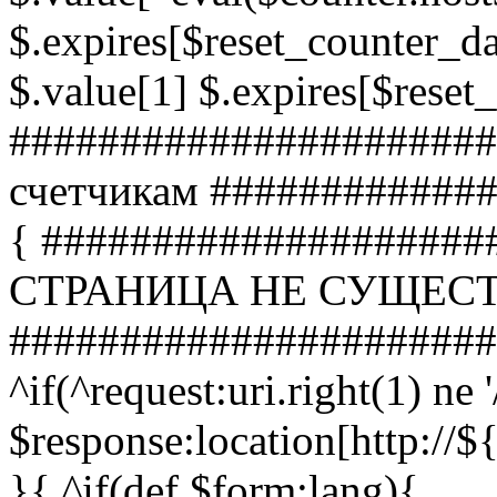
$.expires[$reset_counter_da
$.value[1] $.expires[$reset
######################
счетчикам ############
{ ####################
СТРАНИЦА НЕ СУЩЕС
######################
^if(^request:uri.right(1) ne '
$response:location[http:
}{ ^if(def $form:lang){