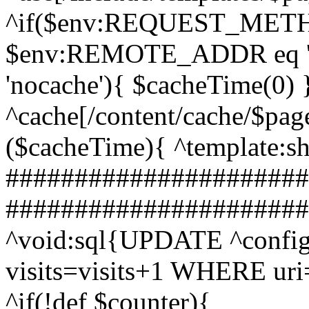
^if($env:REQUEST_METHO
$env:REMOTE_ADDR eq '127
'nocache'){ $cacheTime(0)
^cache[/content/cache/$pag
($cacheTime){ ^template:s
######################
#######################
^void:sql{UPDATE ^config:
visits=visits+1 WHERE uri=
^if(!def $counter){