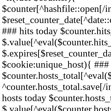
$counter[^hashfile::open[/i
$reset_counter_date[^date::
### hits today $counter.hit
$.value[^eval($counter.hit
$.expires[$reset_counter_dat
$cookie:unique_host){ ### 
$counter.hosts_total[^eval(
^counter.hosts_total.save[/i
hosts today $counter.hosts_
$.value[^eval($counter.hos