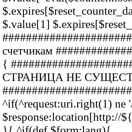
$.expires[$reset_counter_da
$.value[1] $.expires[$reset
######################
счетчикам ############
{ ####################
СТРАНИЦА НЕ СУЩЕС
######################
^if(^request:uri.right(1) ne '
$response:location[http:
}{ ^if(def $form:lang){