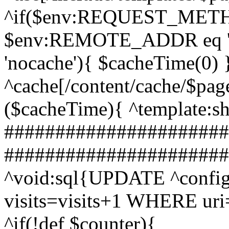
^if($env:REQUEST_METHO
$env:REMOTE_ADDR eq '127
'nocache'){ $cacheTime(0)
^cache[/content/cache/$pag
($cacheTime){ ^template:s
######################
#######################
^void:sql{UPDATE ^config:
visits=visits+1 WHERE uri=
^if(!def $counter){