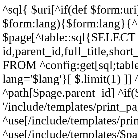
^sql{ $uri[^if(def $form:ur
$form:lang){$form:lang}{^c
$page[^table::sql{SELECT
id,parent_id,full_title,shor
FROM ^config:get[sql;tab
lang='$lang'}[ $.limit(1) ]]
^path[$page.parent_id] ^if(
'/include/templates/print_pa
^use[/include/templates/pri
^use[/include/templates/$pa