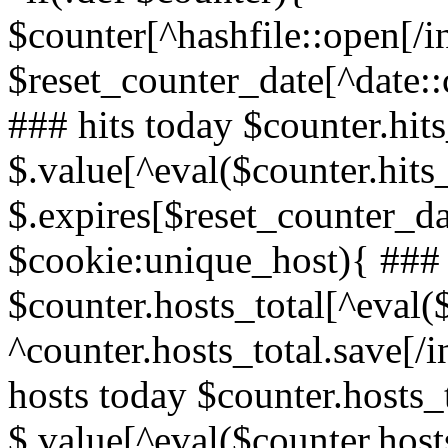
$counter[^hashfile::open[/i
$reset_counter_date[^date::
### hits today $counter.hit
$.value[^eval($counter.hit
$.expires[$reset_counter_dat
$cookie:unique_host){ ### 
$counter.hosts_total[^eval(
^counter.hosts_total.save[/i
hosts today $counter.hosts_
$.value[^eval($counter.hos